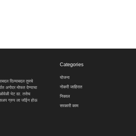
Categories
योजना
द्दल दिल्याबद्दल तुमचे
नोकरी जाहिरात
वात अगोदर मोफत देण्याचा
ोवेळी भेट द्या. तसेच
निकाल
ट्सअप ग्रुप ला जॉईन होऊ
सरकारी काम