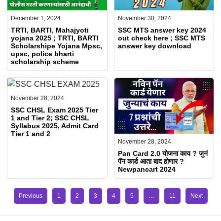
December 1, 2024
November 30, 2024
TRTI, BARTI, Mahajyoti
SSC MTS answer key 2024
yojana 2025 ; TRTI, BARTI
out check here ; SSC MTS
Scholarshipe Yojana Mpsc,
answer key download
upsc, police bharti
scholarship scheme
November 28, 2024
SSC CHSL Exam 2025 Tier
1 and Tier 2; SSC CHSL
Syllabus 2025, Admit Card
Tier 1 and 2
November 28, 2024
Pan Card 2.0 योजना काय ? जुनं
पॅन कार्ड आता बाद होणार ?
Newpancart 2024
Previous
1
2
3
4
5
…
11
Next