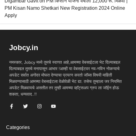
Digambar Gavit
on
PM किसान योजना वर्षाला 12,000 रू. मिळवा |
PM Kisan Namo Shetkari New Registration 2024 Online
Apply
Jobcy.in
नमस्कार, Jobcy मध्ये तुमचे स्वागत आहे,आमच्या वेबसाईटला भेट दिल्याबद्दल
दिल्याबद्दल तुमचे मनापासून आभार !आम्ही या वेबसाईटवर नव-नविन नोकऱ्याचे
अपडेट सर्वात अगोदर मोफत देण्याचा प्रयत्न करतो जॉब्स विषयी माहिती
मिळवण्यासाठी आमच्या वेबसाईटला वेळोवेळी भेट द्या. तसेच तुम्हाला जर नियमित
अपडेट मिळवायचे असतील तर तुम्ही आमच्या व्हॉट्सअप ग्रुप ला जॉईन होऊ
शकता, धन्यवाद..!!
Categories